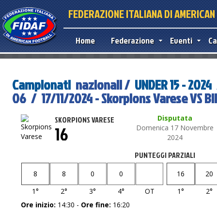
FEDERAZIONE ITALIANA DI AMERICA
Home
Federazione
Eventi
Ca
Campionati
nazionali /
UNDER 15 - 2024
06 / 17/11/2024 - Skorpions Varese VS Blit
Disputata
SKORPIONS VARESE
16
Domenica 17 Novembre
2024
PUNTEGGI PARZIALI
8
8
0
0
16
20
1°
2°
3°
4°
OT
1°
2°
Ore inizio:
14:30 -
Ore fine:
16:20