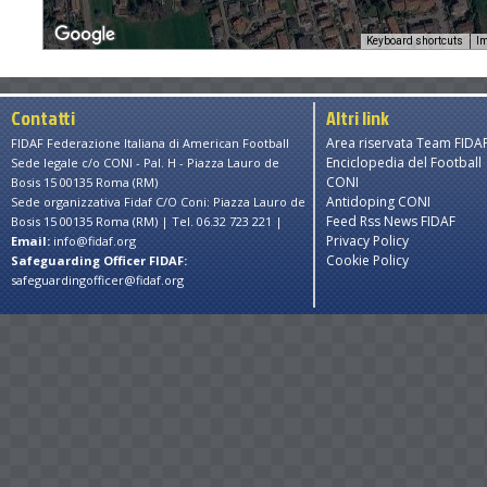
Keyboard shortcuts
Im
rposes only
For development purposes only
For devel
Contatti
Altri link
Area riservata Team FIDA
FIDAF Federazione Italiana di American Football
Enciclopedia del Football
Sede legale c/o CONI - Pal. H - Piazza Lauro de
CONI
Bosis 15 00135 Roma (RM)
Antidoping CONI
Sede organizzativa Fidaf C/O Coni: Piazza Lauro de
Feed Rss News FIDAF
Bosis 15 00135 Roma (RM) | Tel. 06.32 723 221 |
Privacy Policy
Email:
info@fidaf.org
Cookie Policy
Safeguarding Officer FIDAF:
safeguardingofficer@fidaf.org