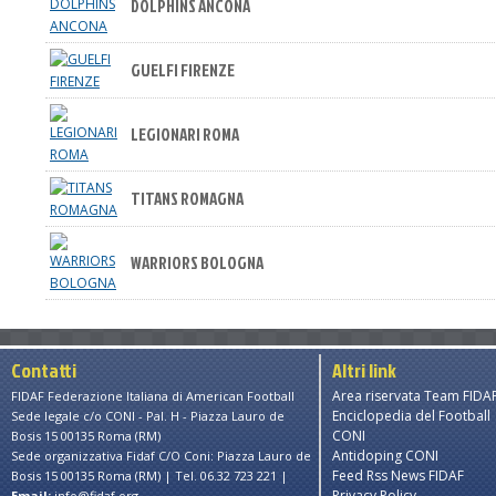
DOLPHINS ANCONA
GUELFI FIRENZE
LEGIONARI ROMA
TITANS ROMAGNA
WARRIORS BOLOGNA
Contatti
Altri link
Area riservata Team FIDA
FIDAF Federazione Italiana di American Football
Enciclopedia del Football
Sede legale c/o CONI - Pal. H - Piazza Lauro de
CONI
Bosis 15 00135 Roma (RM)
Antidoping CONI
Sede organizzativa Fidaf C/O Coni: Piazza Lauro de
Feed Rss News FIDAF
Bosis 15 00135 Roma (RM) | Tel. 06.32 723 221 |
Privacy Policy
Email:
info@fidaf.org