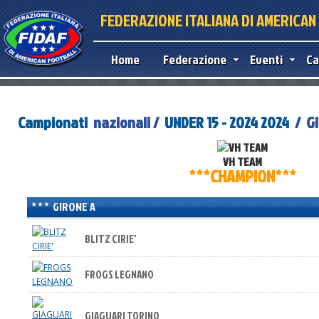
FEDERAZIONE ITALIANA DI AMERICA
Home
Federazione
Eventi
Ca
Campionati
nazionali /
UNDER 15 - 2024 2024
/ Gi
VH TEAM
***CHAMPION***
GIRONE A
BLITZ CIRIE'
FROGS LEGNANO
GIAGUARI TORINO