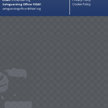
Cookie Policy
Safeguarding Officer FIDAF:
safeguardingofficer@fidaf.org