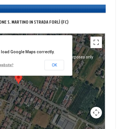
ZIONE S. MARTINO IN STRADA FORLÌ (FC)
t load Google Maps correctly.
poses only
For development purposes only
For devel
OK
website?