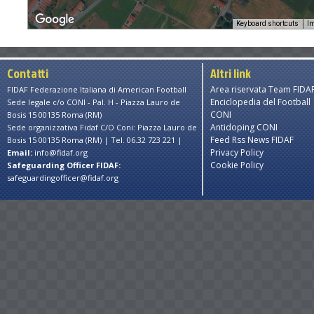
Keyboard shortcuts
Im
Contatti
Altri link
Area riservata Team FIDA
FIDAF Federazione Italiana di American Football
Enciclopedia del Football
Sede legale c/o CONI - Pal. H - Piazza Lauro de
CONI
Bosis 15 00135 Roma (RM)
Antidoping CONI
Sede organizzativa Fidaf C/O Coni: Piazza Lauro de
Feed Rss News FIDAF
Bosis 15 00135 Roma (RM) | Tel. 06.32 723 221 |
Privacy Policy
Email:
info@fidaf.org
Cookie Policy
Safeguarding Officer FIDAF:
safeguardingofficer@fidaf.org