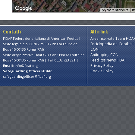
Keyboard shortcuts
Im
Contatti
Altri link
Area riservata Team FIDA
FIDAF Federazione Italiana di American Football
Enciclopedia del Football
Sede legale c/o CONI - Pal. H - Piazza Lauro de
CONI
Bosis 15 00135 Roma (RM)
Antidoping CONI
Sede organizzativa Fidaf C/O Coni: Piazza Lauro de
Feed Rss News FIDAF
Bosis 15 00135 Roma (RM) | Tel. 06.32 723 221 |
Privacy Policy
Email:
info@fidaf.org
Cookie Policy
Safeguarding Officer FIDAF:
safeguardingofficer@fidaf.org