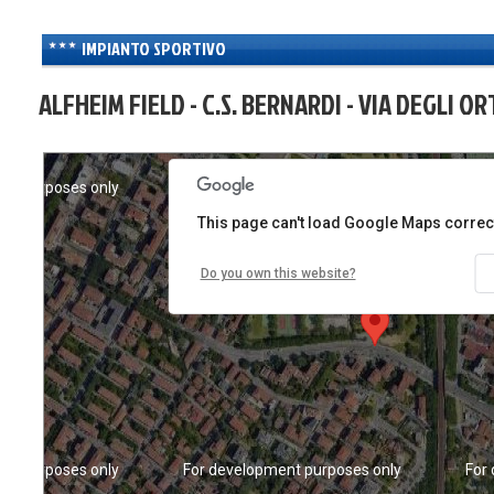
IMPIANTO SPORTIVO
ALFHEIM FIELD - C.S. BERNARDI - VIA DEGLI O
nt purposes only
For development purposes only
For
This page can't load Google Maps correct
Do you own this website?
nt purposes only
For development purposes only
For