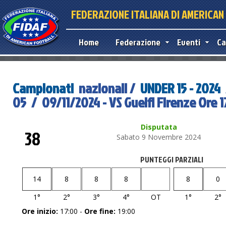
FEDERAZIONE ITALIANA DI AMERICA
Home
Federazione
Eventi
Ca
Campionati
nazionali /
UNDER 15 - 2024
05 / 09/11/2024 - VS Guelfi Firenze Ore 
Disputata
38
Sabato 9 Novembre 2024
PUNTEGGI PARZIALI
14
8
8
8
8
0
1°
2°
3°
4°
OT
1°
2°
Ore inizio:
17:00 -
Ore fine:
19:00