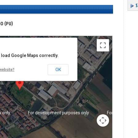
S
NO (PU)
 only
For development purposes only
For developmen
t load Google Maps correctly.
OK
website?
 only
For development purposes only
For developmen