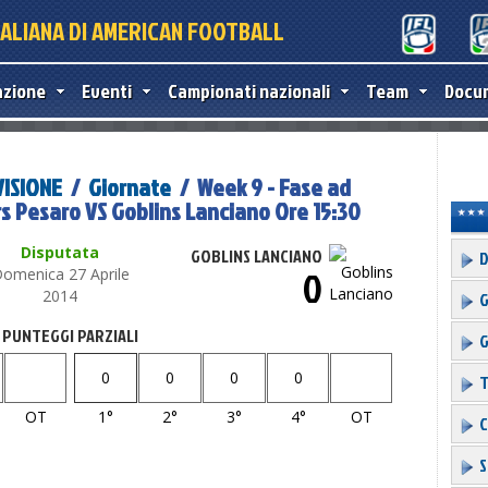
TALIANA DI AMERICAN FOOTBALL
azione
Eventi
Campionati nazionali
Team
Docu
VISIONE
/
Giornate
/ Week 9 - Fase ad
rs Pesaro VS Goblins Lanciano Ore 15:30
Disputata
GOBLINS LANCIANO
D
0
omenica 27 Aprile
2014
G
PUNTEGGI PARZIALI
G
0
0
0
0
T
OT
1°
2°
3°
4°
OT
C
S