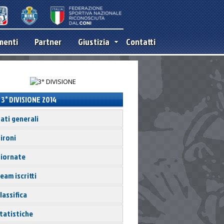
menti
Partner
Giustizia
Contatti
3° DIVISIONE 2014
ati generali
ironi
iornate
eam iscritti
lassifica
tatistiche