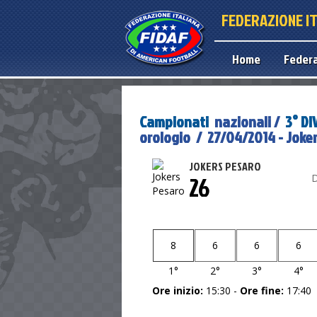
FEDERAZIONE I
Home
Feder
Campionati
nazionali /
3° DI
orologio / 27/04/2014 - Joke
JOKERS PESARO
26
D
8
6
6
6
1°
2°
3°
4°
Ore inizio:
15:30 -
Ore fine:
17:40