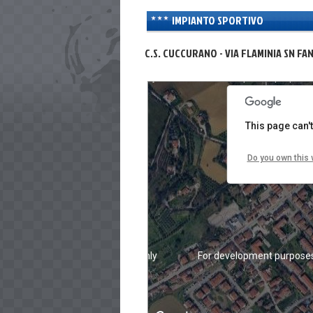
IMPIANTO SPORTIVO
C.S. CUCCURANO - VIA FLAMINIA SN FA
For development purposes only
For development purposes
This page can'
Do you own this 
For development purposes only
For development purposes