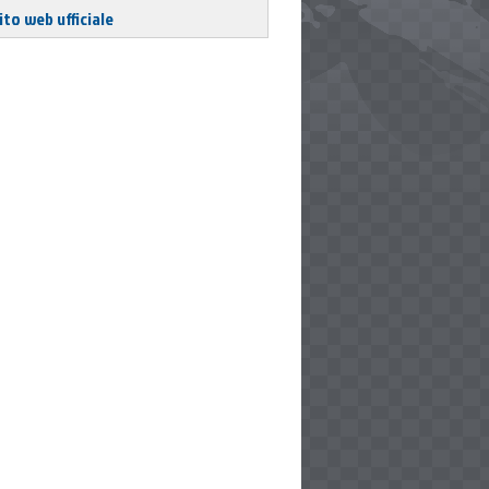
ito web ufficiale
t purposes only
t purposes only