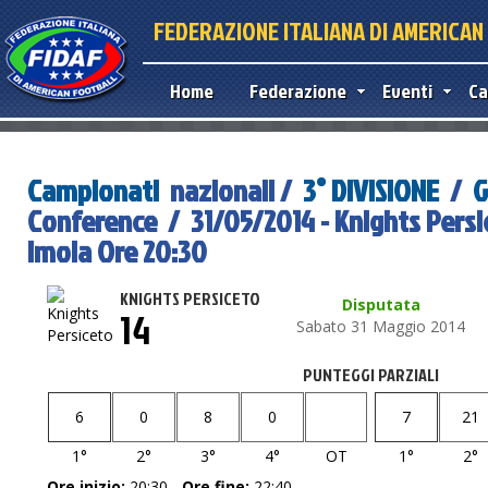
FEDERAZIONE ITALIANA DI AMERICA
Home
Federazione
Eventi
Ca
Campionati
nazionali /
3° DIVISIONE
/
G
Conference / 31/05/2014 - Knights Pers
Imola Ore 20:30
KNIGHTS PERSICETO
Disputata
14
Sabato 31 Maggio 2014
PUNTEGGI PARZIALI
6
0
8
0
7
21
1°
2°
3°
4°
OT
1°
2°
Ore inizio:
20:30 -
Ore fine:
22:40