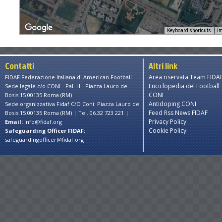
Keyboard shortcuts
Im
Contatti
Altri link
Area riservata Team FIDA
FIDAF Federazione Italiana di American Football
Enciclopedia del Football
Sede legale c/o CONI - Pal. H - Piazza Lauro de
CONI
Bosis 15 00135 Roma (RM)
Antidoping CONI
Sede organizzativa Fidaf C/O Coni: Piazza Lauro de
Feed Rss News FIDAF
Bosis 15 00135 Roma (RM) | Tel. 06.32 723 221 |
Privacy Policy
Email:
info@fidaf.org
Cookie Policy
Safeguarding Officer FIDAF:
safeguardingofficer@fidaf.org