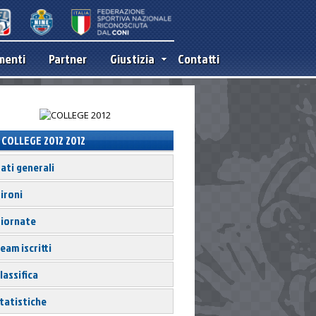
menti
Partner
Giustizia
Contatti
COLLEGE 2012 2012
ati generali
ironi
iornate
eam iscritti
lassifica
tatistiche