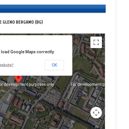
or development purposes only
For development purposes only
TE GLENO BERGAMO (BG)
t load Google Maps correctly.
OK
website?
or development purposes only
For development purposes only