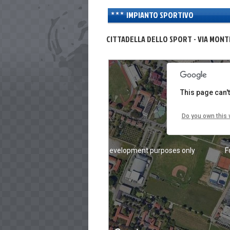
IMPIANTO SPORTIVO
For development purposes only
F
CITTADELLA DELLO SPORT - VIA MON
This page can'
Do you own this 
For development purposes only
F