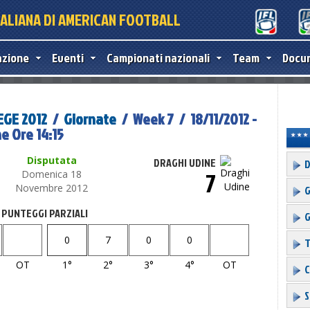
TALIANA DI AMERICAN FOOTBALL
azione
Eventi
Campionati nazionali
Team
Docu
EGE 2012
/
Giornate
/ Week 7 / 18/11/2012 -
e Ore 14:15
Disputata
DRAGHI UDINE
D
7
Domenica 18
Novembre 2012
G
PUNTEGGI PARZIALI
G
0
7
0
0
T
OT
1°
2°
3°
4°
OT
C
S