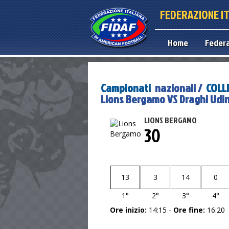
FEDERAZIONE I
Home
Feder
Campionati
nazionali /
COLL
Lions Bergamo VS Draghi Udin
LIONS BERGAMO
30
13
3
14
0
1°
2°
3°
4°
Ore inizio:
14:15 -
Ore fine:
16:20