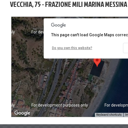
VECCHIA, 75 - FRAZIONE MILI MARINA MESSINA
ses only
For development purposes only
For developm
This page can't load Google Maps correct
Do you own this website?
ses only
For development purposes only
For developm
Keyboard shortcuts
Im