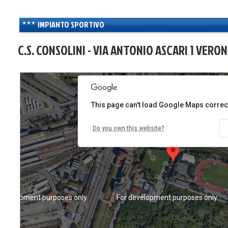
IMPIANTO SPORTIVO
C.S. CONSOLINI - VIA ANTONIO ASCARI 1 VERON
 development purposes only
For development purposes only
This page can't load Google Maps correct
Do you own this website?
 development purposes only
For development purposes only