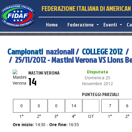
FEDERAZIONE ITALIANA DI AMERICA
Home
Federazione
Eventi
Ca
Campionati
nazionali /
COLLEGE 2012
/
/ 25/11/2012 - Mastini Verona VS Lions 
Disputata
MASTINI VERONA
14
Domenica 25
Novembre 2012
PUNTEGGI PARZIALI
0
0
0
14
7
6
1°
2°
3°
4°
OT
1°
2°
Ore inizio:
14:30 -
Ore fine:
16:55