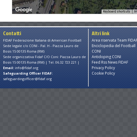
Keyboard shortcuts
Im
Contatti
Altri link
Area riservata Team FIDA
FIDAF Federazione Italiana di American Football
Enciclopedia del Football
Sede legale c/o CONI - Pal. H - Piazza Lauro de
CONI
Bosis 15 00135 Roma (RM)
Antidoping CONI
Sede organizzativa Fidaf C/O Coni: Piazza Lauro de
Feed Rss News FIDAF
Bosis 15 00135 Roma (RM) | Tel. 06.32 723 221 |
Privacy Policy
Email:
info@fidaf.org
Cookie Policy
Safeguarding Officer FIDAF:
safeguardingofficer@fidaf.org