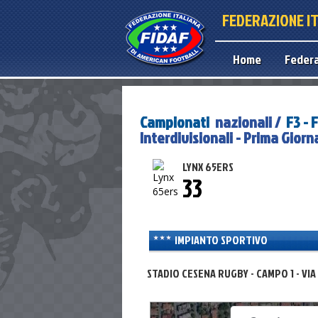
FEDERAZIONE I
Home
Feder
Campionati
nazionali /
F3 -
Interdivisionali - Prima Gior
LYNX 65ERS
33
IMPIANTO SPORTIVO
STADIO CESENA RUGBY - CAMPO 1 - VI
For development purposes only