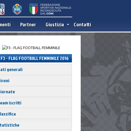
menti
Partner
Giustizia
Contatti
F3 - FLAG FOOTBALL FEMMINILE 2016
ati generali
ironi
iornate
eam iscritti
lassifica
s only
tatistiche