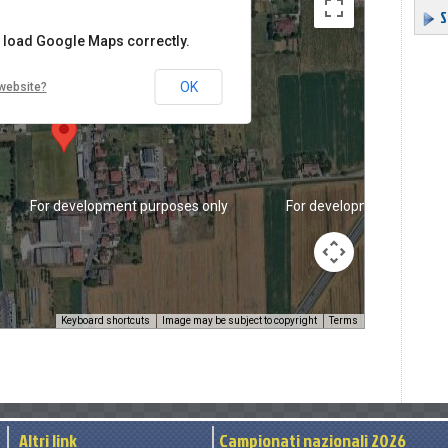
S
t load Google Maps correctly.
OK
website?
For development purposes only
For development purpose
Keyboard shortcuts
Image may be subject to copyright
Terms
Altri link
Campionati nazionali 2026