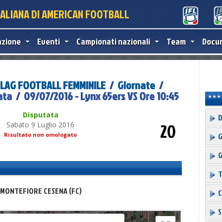
TALIANA DI AMERICAN FOOTBALL
azione
Eventi
Campionati nazionali
Team
Docu
 FLAG FOOTBALL FEMMINILE
/
Giornate
/
nata / 09/07/2016 - Lynx 65ers VS Ore 10:45
Disputata
D
20
Sabato 9 Luglio 2016
G
Risultato non omologato
G
T
A MONTEFIORE CESENA (FC)
C
For development purposes only
For development purpose
S