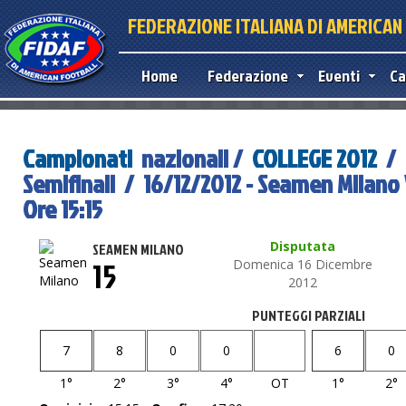
FEDERAZIONE ITALIANA DI AMERICA
Home
Federazione
Eventi
Ca
Campionati
nazionali /
COLLEGE 2012
/
Semifinali / 16/12/2012 - Seamen Milan
Ore 15:15
Disputata
SEAMEN MILANO
15
Domenica 16 Dicembre
2012
PUNTEGGI PARZIALI
7
8
0
0
6
0
1°
2°
3°
4°
OT
1°
2°