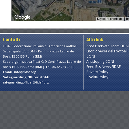
Keyboard shortcuts
Im
Contatti
Altri link
Area riservata Team FIDA
FIDAF Federazione Italiana di American Football
Enciclopedia del Football
Sede legale c/o CONI - Pal. H - Piazza Lauro de
CONI
Bosis 15 00135 Roma (RM)
Antidoping CONI
Sede organizzativa Fidaf C/O Coni: Piazza Lauro de
Feed Rss News FIDAF
Bosis 15 00135 Roma (RM) | Tel. 06.32 723 221 |
Privacy Policy
Email:
info@fidaf.org
Cookie Policy
Safeguarding Officer FIDAF:
safeguardingofficer@fidaf.org