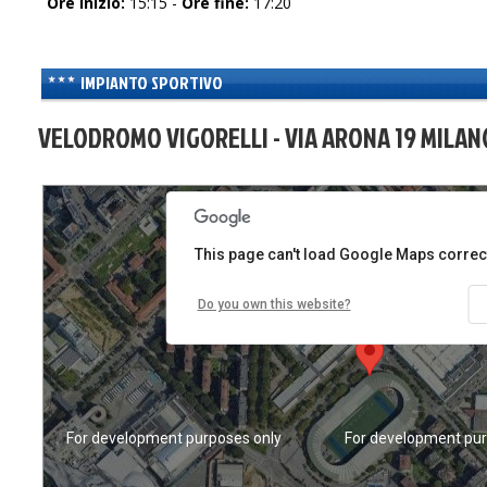
Ore inizio:
15:15 -
Ore fine:
17:20
IMPIANTO SPORTIVO
VELODROMO VIGORELLI - VIA ARONA 19 MILANO
For development purposes only
For development pur
This page can't load Google Maps correct
Do you own this website?
For development purposes only
For development pur