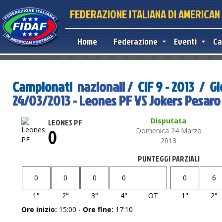
FEDERAZIONE ITALIANA DI AMERICA
Home
Federazione
Eventi
Ca
Campionati
nazionali /
CIF 9 - 2013
/
Gi
24/03/2013 - Leones PF VS Jokers Pesaro
Disputata
LEONES PF
0
Domenica 24 Marzo
2013
PUNTEGGI PARZIALI
0
0
0
0
0
6
1°
2°
3°
4°
OT
1°
2°
Ore inizio:
15:00 -
Ore fine:
17:10