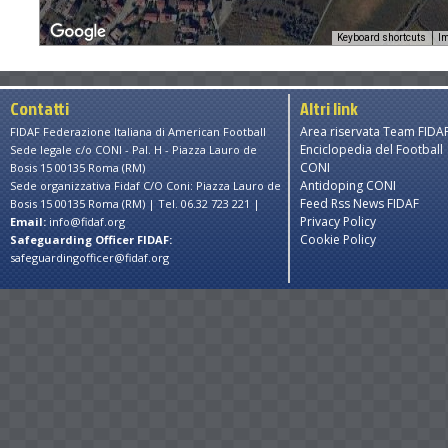
Keyboard shortcuts
Im
es only
For development purposes only
For developme
Contatti
Altri link
Area riservata Team FIDA
FIDAF Federazione Italiana di American Football
Enciclopedia del Football
Sede legale c/o CONI - Pal. H - Piazza Lauro de
CONI
Bosis 15 00135 Roma (RM)
Antidoping CONI
Sede organizzativa Fidaf C/O Coni: Piazza Lauro de
Feed Rss News FIDAF
Bosis 15 00135 Roma (RM) | Tel. 06.32 723 221 |
Privacy Policy
Email:
info@fidaf.org
Cookie Policy
Safeguarding Officer FIDAF:
safeguardingofficer@fidaf.org