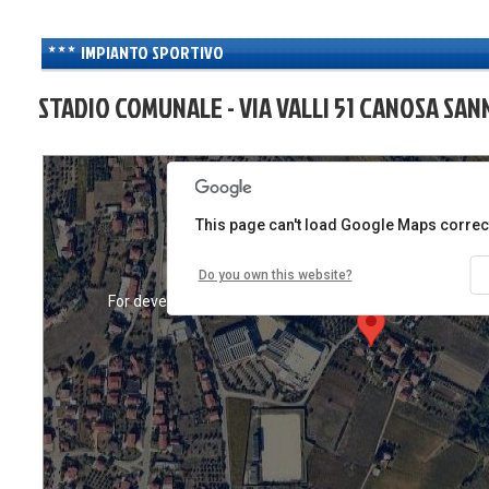
es only
For development purposes only
For developme
IMPIANTO SPORTIVO
STADIO COMUNALE - VIA VALLI 51 CANOSA SANN
This page can't load Google Maps correct
Do you own this website?
es only
For development purposes only
For developme