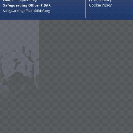
Cookie Policy
Safeguarding Officer FIDAF:
safeguardingofficer@fidaf.org