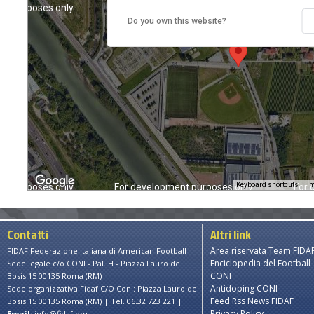
nt purposes only
For development purposes only
For 
Do you own this website?
Keyboard shortcuts
Im
nt purposes only
For development purposes only
For 
Contatti
Altri link
Area riservata Team FIDA
FIDAF Federazione Italiana di American Football
Enciclopedia del Football
Sede legale c/o CONI - Pal. H - Piazza Lauro de
CONI
Bosis 15 00135 Roma (RM)
Antidoping CONI
Sede organizzativa Fidaf C/O Coni: Piazza Lauro de
Feed Rss News FIDAF
Bosis 15 00135 Roma (RM) | Tel. 06.32 723 221 |
Privacy Policy
Email:
info@fidaf.org