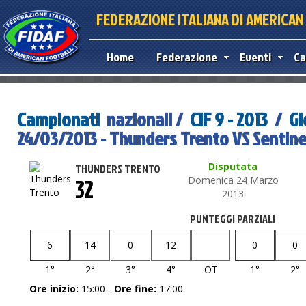
FEDERAZIONE ITALIANA DI AMERICA
Home
Federazione
Eventi
Ca
Campionati
nazionali /
CIF 9 - 2013
/
Gi
24/03/2013 - Thunders Trento VS Sentine
Disputata
THUNDERS TRENTO
32
Domenica 24 Marzo
2013
PUNTEGGI PARZIALI
6
14
0
12
0
0
1°
2°
3°
4°
OT
1°
2°
Ore inizio:
15:00 -
Ore fine:
17:00