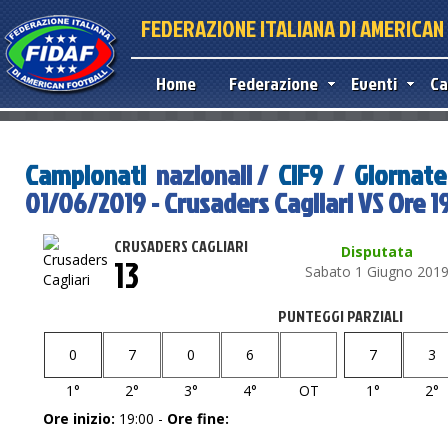
FEDERAZIONE ITALIANA DI AMERICA
Home
Federazione
Eventi
Ca
Campionati
nazionali /
CIF9
/
Giornate
01/06/2019 - Crusaders Cagliari VS Ore 1
CRUSADERS CAGLIARI
Disputata
13
Sabato 1 Giugno 201
PUNTEGGI PARZIALI
0
7
0
6
7
3
1°
2°
3°
4°
OT
1°
2°
Ore inizio:
19:00 -
Ore fine: