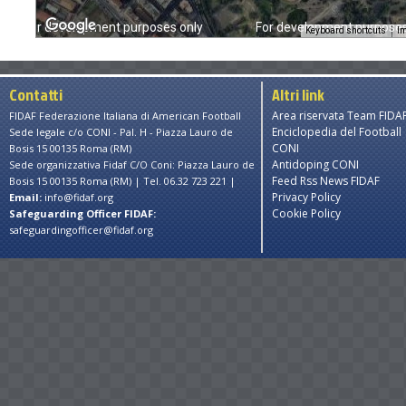
For development purposes only
For development purposes
Keyboard shortcuts
Im
Contatti
Altri link
Area riservata Team FIDA
FIDAF Federazione Italiana di American Football
Enciclopedia del Football
Sede legale c/o CONI - Pal. H - Piazza Lauro de
CONI
Bosis 15 00135 Roma (RM)
Antidoping CONI
Sede organizzativa Fidaf C/O Coni: Piazza Lauro de
Feed Rss News FIDAF
Bosis 15 00135 Roma (RM) | Tel. 06.32 723 221 |
Privacy Policy
Email:
info@fidaf.org
Cookie Policy
Safeguarding Officer FIDAF:
safeguardingofficer@fidaf.org