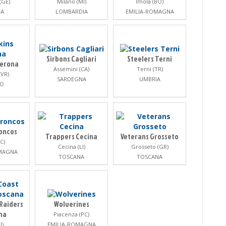
(GE)
Milano (MI)
Imola (BO)
IA
LOMBARDIA
EMILIA-ROMAGNA
Sirbons Cagliari
Steelers Terni
Verona
Assemini (CA)
Terni (TR)
(VR)
SARDEGNA
UMBRIA
TO
oncos
Trappers Cecina
Veterans Grosseto
FC)
Cecina (LI)
Grosseto (GR)
OMAGNA
TOSCANA
TOSCANA
Raiders
Wolverines
na
Piacenza (PC)
I)
EMILIA-ROMAGNA