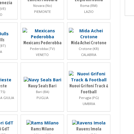
Venezia
Novara (No)
Roma (RM)
(VE)
PIEMONTE
LAZIO
TO
lls
Mexicans Pederobba
Mida Achei Crotone
(BT)
Pederobba (TV)
Crotone (KR)
A
VENETO
CALABRIA
este
Navy Seals Bari
Nuovi Grifoni Track &
Football
(TS)
Bari (BA)
IA GIULIA
PUGLIA
Perugia (PG)
UMBRIA
i GdT
Rams Milano
Ravens Imola