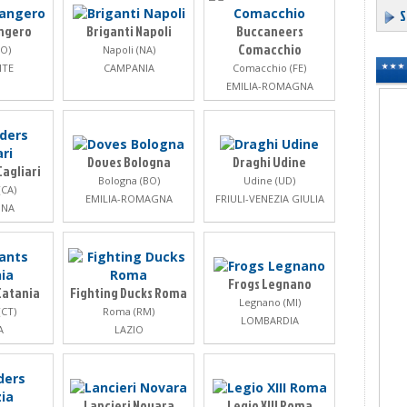
S
angero
Briganti Napoli
Buccaneers
Comacchio
TO)
Napoli (NA)
NTE
CAMPANIA
Comacchio (FE)
EMILIA-ROMAGNA
Doves Bologna
Draghi Udine
agliari
Bologna (BO)
Udine (UD)
(CA)
EMILIA-ROMAGNA
FRIULI-VENEZIA GIULIA
GNA
Frogs Legnano
Catania
Fighting Ducks Roma
Legnano (MI)
(CT)
Roma (RM)
LOMBARDIA
A
LAZIO
Lancieri Novara
Legio XIII Roma