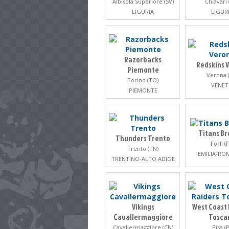
Albisola Superiore (SV)
Chiavari 
LIGURIA
LIGUR
Razorbacks
Redskins 
Piemonte
Verona 
Torino (TO)
VENE
PIEMONTE
Titans Br
Thunders Trento
Forlì (
Trento (TN)
EMILIA-R
TRENTINO-ALTO ADIGE
Vikings
West Coast 
Cavallermaggiore
Tosca
Cavallermaggiore (CN)
Pisa (P