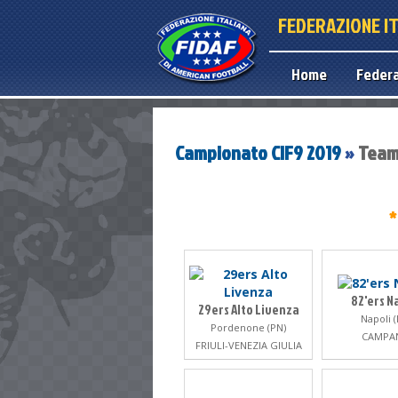
FEDERAZIONE I
Home
Feder
Campionato CIF9 2019
»
Team 
*
82'ers N
29ers Alto Livenza
Napoli (
Pordenone (PN)
CAMPA
FRIULI-VENEZIA GIULIA