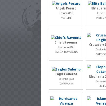
Angels Pesaro
Blitz Bal
Pesaro (PU)
Ciriè (
MARCHE
PIEMO
Chiefs Ravenna
Crusaders C
Ravenna (RA)
Cagliari 
EMILIA-ROMAGNA
SARDE
Eagles Salerno
Elephants 
Salerno (SA)
Catania 
CAMPANIA
SICILI