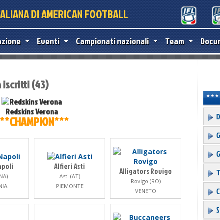
TALIANA DI AMERICAN FOOTBALL
azione
Eventi
Campionati nazionali
Team
Docu
iscritti (43)
Redskins Verona
D
**CHAMPION***
G
G
apoli
Alfieri Asti
Alligators Rovigo
T
NA)
Asti (AT)
Rovigo (RO)
NIA
PIEMONTE
C
VENETO
S