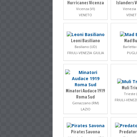
Hurricanes Vicenza
Islanders 
Vicenza (VI)
Venezia 
VENETO
VENE
Leoni Basiliano
Mad Bu
Basiliano (UD)
Barletta 
FRIULI-VENEZIA GIULIA
PUGLI
Muli Tri
Minatori Audace 1919
Trieste 
Roma Sud
FRIULI-VENEZ
Genazzano (RM)
LAZIO
Pirates Savona
Predator