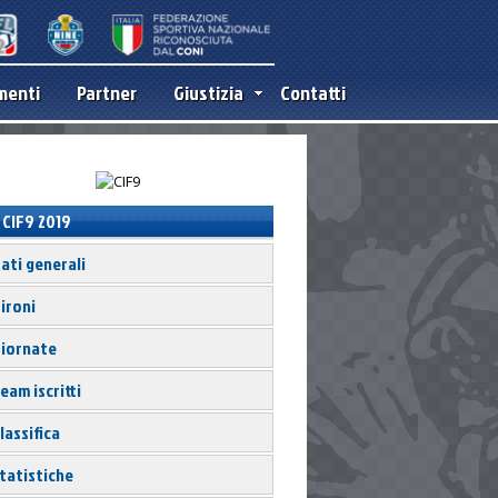
menti
Partner
Giustizia
Contatti
CIF9 2019
ati generali
ironi
iornate
eam iscritti
lassifica
tatistiche