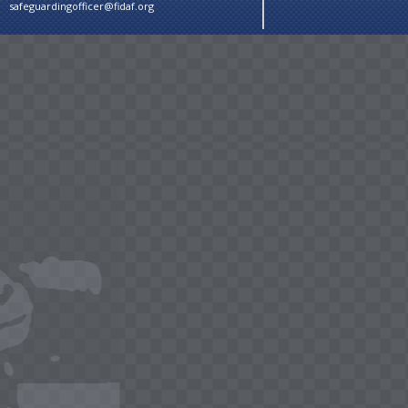
safeguardingofficer@fidaf.org