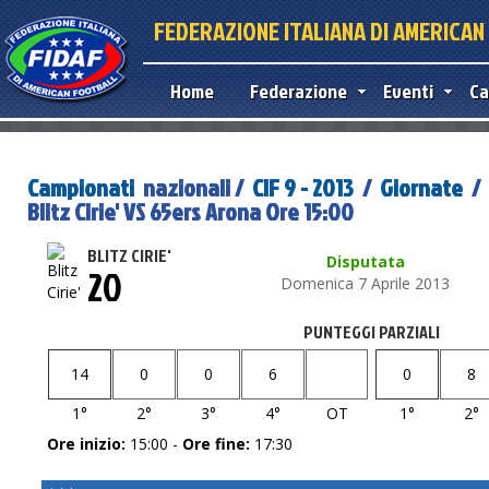
FEDERAZIONE ITALIANA DI AMERICA
Home
Federazione
Eventi
Ca
Campionati
nazionali /
CIF 9 - 2013
/
Giornate
/ 
Blitz Cirie' VS 65ers Arona Ore 15:00
BLITZ CIRIE'
Disputata
20
Domenica 7 Aprile 2013
PUNTEGGI PARZIALI
14
0
0
6
0
8
1°
2°
3°
4°
OT
1°
2°
Ore inizio:
15:00 -
Ore fine:
17:30