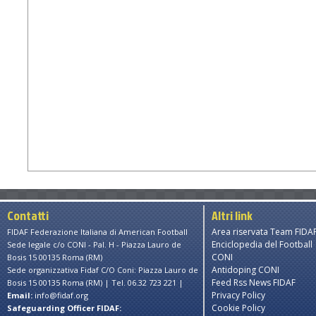
Contatti
Altri link
Area riservata Team FIDA
FIDAF Federazione Italiana di American Football
Enciclopedia del Football
Sede legale c/o CONI - Pal. H - Piazza Lauro de
CONI
Bosis 15 00135 Roma (RM)
Antidoping CONI
Sede organizzativa Fidaf C/O Coni: Piazza Lauro de
Feed Rss News FIDAF
Bosis 15 00135 Roma (RM) | Tel. 06.32 723 221 |
Privacy Policy
Email:
info@fidaf.org
Cookie Policy
Safeguarding Officer FIDAF: