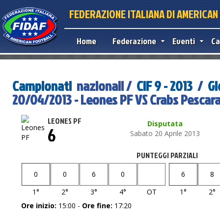
FEDERAZIONE ITALIANA DI AMERICA
Home
Federazione
Eventi
Ca
Campionati
nazionali /
CIF 9 - 2013
/
Gi
20/04/2013 - Leones PF VS Crabs Pescara
LEONES PF
Disputata
6
Sabato 20 Aprile 2013
PUNTEGGI PARZIALI
0
0
6
0
6
8
1°
2°
3°
4°
OT
1°
2°
Ore inizio:
15:00 -
Ore fine:
17:20