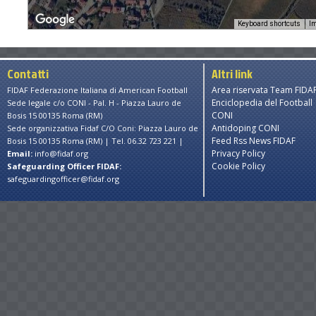
Keyboard shortcuts
Im
es only
For development purposes only
For developme
Contatti
Altri link
Area riservata Team FIDA
FIDAF Federazione Italiana di American Football
Enciclopedia del Football
Sede legale c/o CONI - Pal. H - Piazza Lauro de
CONI
Bosis 15 00135 Roma (RM)
Antidoping CONI
Sede organizzativa Fidaf C/O Coni: Piazza Lauro de
Feed Rss News FIDAF
Bosis 15 00135 Roma (RM) | Tel. 06.32 723 221 |
Privacy Policy
Email:
info@fidaf.org
Cookie Policy
Safeguarding Officer FIDAF:
safeguardingofficer@fidaf.org