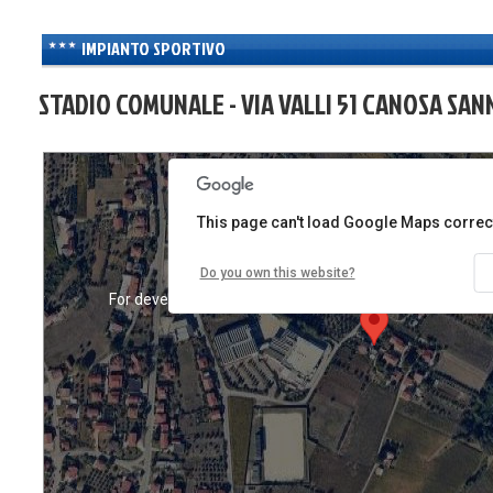
es only
For development purposes only
For developme
IMPIANTO SPORTIVO
STADIO COMUNALE - VIA VALLI 51 CANOSA SANN
This page can't load Google Maps correct
Do you own this website?
es only
For development purposes only
For developme