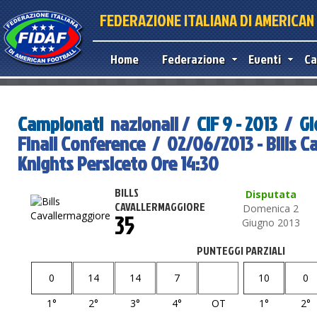
FEDERAZIONE ITALIANA DI AMERICA
Home
Federazione
Eventi
Ca
Campionati
nazionali /
CIF 9 - 2013
/
Gi
Finali Conference / 02/06/2013 - Bills 
Knights Persiceto Ore 14:30
BILLS
Disputata
CAVALLERMAGGIORE
Domenica 2
35
Giugno 2013
PUNTEGGI PARZIALI
0
14
14
7
10
0
1°
2°
3°
4°
OT
1°
2°