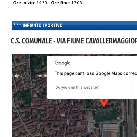
Ore inizio:
14:30 -
Ore fine:
17:05
IMPIANTO SPORTIVO
C.S. COMUNALE - VIA FIUME CAVALLERMAGGIOR
This page can't load Google Maps correct
poses only
For development purposes only
For develo
Do you own this website?