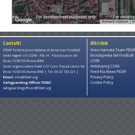
poses only
For development purposes only
For develo
Keyboard shortcuts
Im
Contatti
Altri link
Area riservata Team FIDA
FIDAF Federazione Italiana di American Football
Enciclopedia del Football
Sede legale c/o CONI - Pal. H - Piazza Lauro de
CONI
Bosis 15 00135 Roma (RM)
Antidoping CONI
Sede organizzativa Fidaf C/O Coni: Piazza Lauro de
Feed Rss News FIDAF
Bosis 15 00135 Roma (RM) | Tel. 06.32 723 221 |
Privacy Policy
Email:
info@fidaf.org
Cookie Policy
Safeguarding Officer FIDAF:
safeguardingofficer@fidaf.org