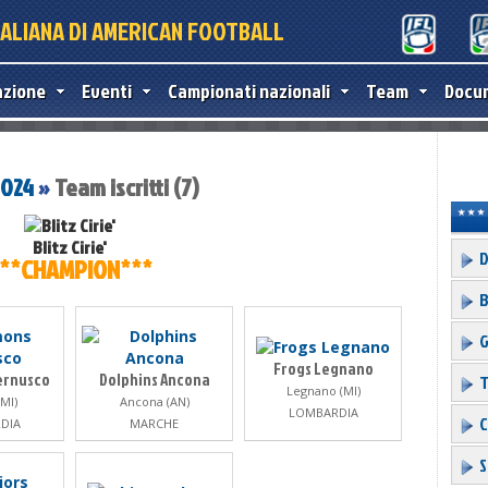
TALIANA DI AMERICAN FOOTBALL
azione
Eventi
Campionati nazionali
Team
Docu
2024
»
Team iscritti (7)
Blitz Cirie'
D
**CHAMPION***
B
G
Frogs Legnano
ernusco
Dolphins Ancona
T
Legnano (MI)
MI)
Ancona (AN)
LOMBARDIA
C
DIA
MARCHE
S