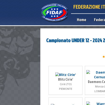
FEDERAZIONE I
Home
Feder
Campionato UNDER 12 - 2024 
*
Blitz Cirie'
Daemons C
Ciriè (TO)
Monza (
PIEMONTE
LOMBAR