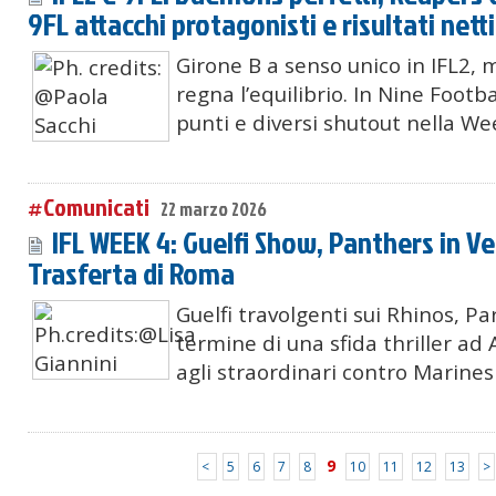
9FL attacchi protagonisti e risultati netti
Girone B a senso unico in IFL2, 
regna l’equilibrio. In Nine Footb
punti e diversi shutout nella We
#Comunicati
22 marzo 2026
IFL WEEK 4: Guelfi Show, Panthers in Ve
Trasferta di Roma
Guelfi travolgenti sui Rhinos, P
termine di una sfida thriller ad 
agli straordinari contro Marine
9
<
5
6
7
8
10
11
12
13
>