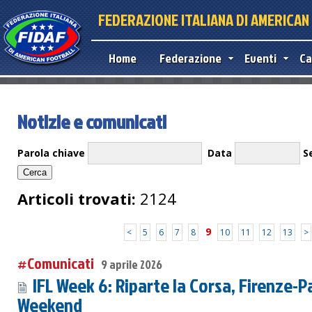
FEDERAZIONE ITALIANA DI AMERICA
Home
Federazione
Eventi
Ca
Notizie e comunicati
Parola chiave
Data
S
Articoli trovati:
2124
9
<
5
6
7
8
10
11
12
13
>
#Comunicati
9 aprile 2026
IFL Week 6: Riparte la Corsa, Firenze-P
Weekend