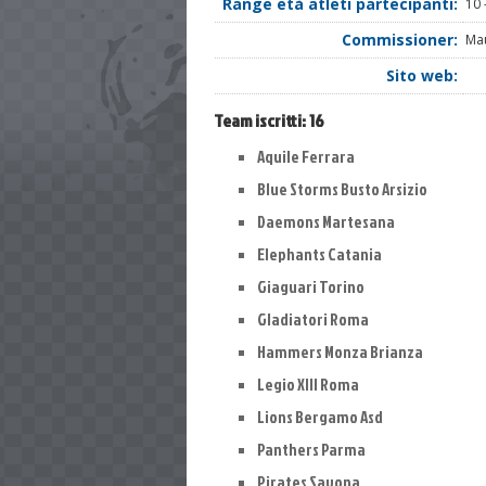
Range età atleti partecipanti:
10 
Commissioner:
Ma
Sito web:
Team iscritti:
16
Aquile Ferrara
Blue Storms Busto Arsizio
Daemons Martesana
Elephants Catania
Giaguari Torino
Gladiatori Roma
Hammers Monza Brianza
Legio XIII Roma
Lions Bergamo Asd
Panthers Parma
Pirates Savona