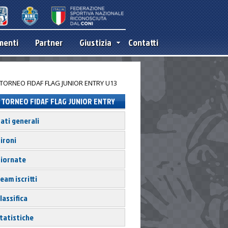
menti
Partner
Giustizia
Contatti
TORNEO FIDAF FLAG JUNIOR ENTRY
2018
ati generali
ironi
iornate
eam iscritti
lassifica
tatistiche