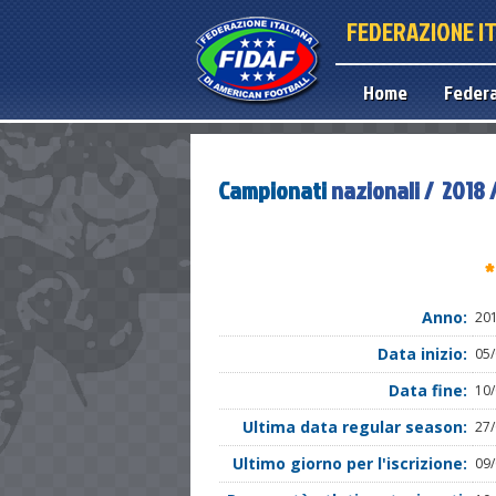
FEDERAZIONE I
Home
Feder
Campionati
nazionali / 2018
*
Anno:
20
Data inizio:
05
Data fine:
10
Ultima data regular season:
27
Ultimo giorno per l'iscrizione:
09