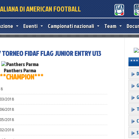
TALIANA DI AMERICAN FOOTBALL
azione
Eventi
Campionati nazionali
Team
Docu
 / TORNEO FIDAF FLAG JUNIOR ENTRY U13
U13 
Panthers Parma
D
**CHAMPION***
G
18
G
/03/2018
T
/06/2018
/05/2018
C
/02/2018
S