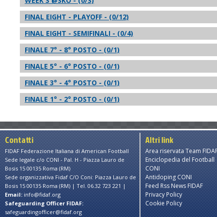
WEEK 3 @SKO - (0/3)
FINAL EIGHT - PLAYOFF - (0/12)
FINAL EIGHT - SEMIFINALI - (0/4)
FINALE 7° - 8° POSTO - (0/1)
FINALE 5° - 6° POSTO - (0/1)
FINALE 3° - 4° POSTO - (0/1)
FINALE 1° - 2° POSTO - (0/1)
Contatti
Altri link
Area riservata Team FIDA
FIDAF Federazione Italiana di American Football
Enciclopedia del Football
Sede legale c/o CONI - Pal. H - Piazza Lauro de
CONI
Bosis 15 00135 Roma (RM)
Antidoping CONI
Sede organizzativa Fidaf C/O Coni: Piazza Lauro de
Feed Rss News FIDAF
Bosis 15 00135 Roma (RM) | Tel. 06.32 723 221 |
Privacy Policy
Email:
info@fidaf.org
Cookie Policy
Safeguarding Officer FIDAF:
safeguardingofficer@fidaf.org