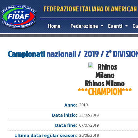
FEDERAZIONE ITALIANA DI AMERICA
Home
Federazione
Eventi
Ca
Campionati
nazionali / 2019 / 2° DIVISIO
Rhinos Milano
***CHAMPION***
Anno:
2019
Data inizio:
23/02/2019
Data fine:
07/07/2019
Ultima data regular season:
30/06/2019