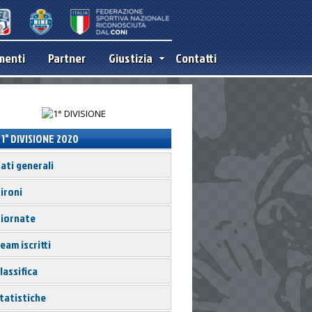
menti
Partner
Giustizia
Contatti
1° DIVISIONE 2020
ati generali
ironi
iornate
eam iscritti
lassifica
tatistiche