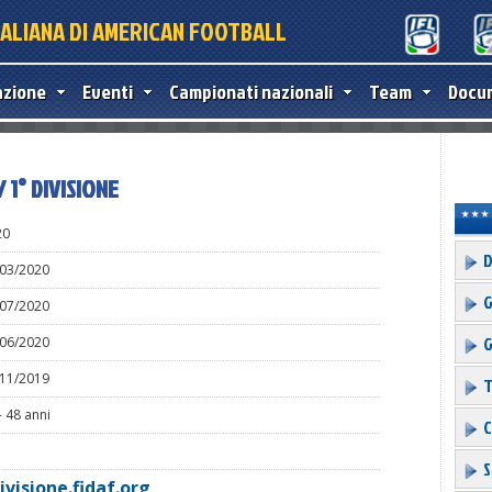
TALIANA DI AMERICAN FOOTBALL
azione
Eventi
Campionati nazionali
Team
Docu
 1° DIVISIONE
20
D
/03/2020
G
/07/2020
G
/06/2020
/11/2019
T
- 48 anni
C
S
ivisione.fidaf.org