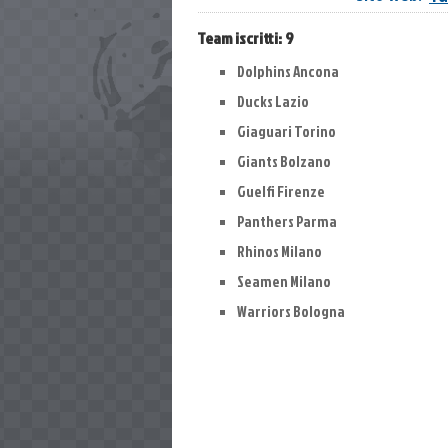
Team iscritti:
9
Dolphins Ancona
Ducks Lazio
Giaguari Torino
Giants Bolzano
Guelfi Firenze
Panthers Parma
Rhinos Milano
Seamen Milano
Warriors Bologna