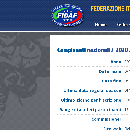
FEDERAZIONE I
Home
Feder
Campionati
nazionali / 2020 /
Anno:
20
Data inizio:
07
Data fine:
05
Ultima data regular season:
01
Ultimo giorno per l'iscrizione:
30
Range età atleti partecipanti:
17 
Commissioner:
1d
Sito web: