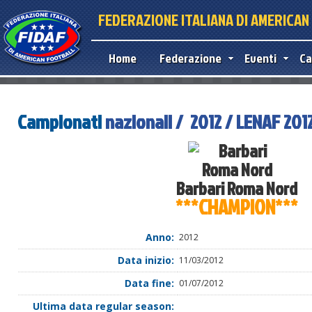
FEDERAZIONE ITALIANA DI AMERICA
Home
Federazione
Eventi
Ca
Campionati
nazionali / 2012 / LENAF 201
Barbari Roma Nord
***CHAMPION***
Anno:
2012
Data inizio:
11/03/2012
Data fine:
01/07/2012
Ultima data regular season: