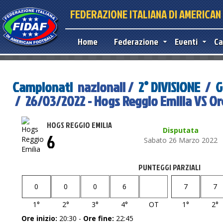
FEDERAZIONE ITALIANA DI AMERICA
Home
Federazione
Eventi
Ca
Campionati
nazionali /
2° DIVISIONE
/
G
/ 26/03/2022 - Hogs Reggio Emilia VS Or
HOGS REGGIO EMILIA
Disputata
6
Sabato 26 Marzo 2022
PUNTEGGI PARZIALI
0
0
0
6
7
7
1°
2°
3°
4°
OT
1°
2°
Ore inizio:
20:30 -
Ore fine:
22:45