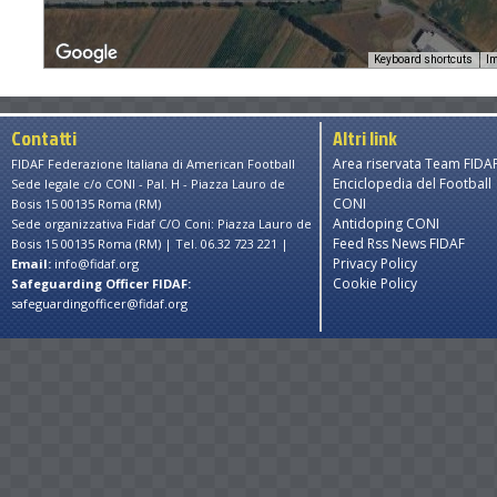
Keyboard shortcuts
Im
Contatti
Altri link
Area riservata Team FIDA
FIDAF Federazione Italiana di American Football
Enciclopedia del Football
Sede legale c/o CONI - Pal. H - Piazza Lauro de
opment purposes only
For development purposes only
CONI
Bosis 15 00135 Roma (RM)
Antidoping CONI
Sede organizzativa Fidaf C/O Coni: Piazza Lauro de
Feed Rss News FIDAF
Bosis 15 00135 Roma (RM) | Tel. 06.32 723 221 |
Privacy Policy
Email:
info@fidaf.org
Cookie Policy
Safeguarding Officer FIDAF:
safeguardingofficer@fidaf.org