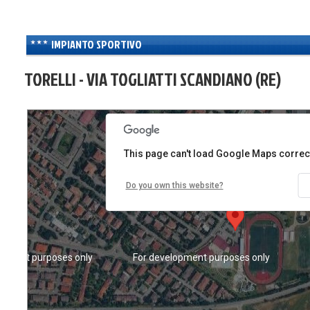
IMPIANTO SPORTIVO
TORELLI - VIA TOGLIATTI SCANDIANO (RE)
opment purposes only
For development purposes only
This page can't load Google Maps correct
Do you own this website?
opment purposes only
For development purposes only