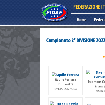
FEDERAZIONE I
Home
Feder
Campionato 2° DIVISIONE 202
*
Aquile Ferrara
Daemons C
Ferrara (FE)
Monza (
EMILIA-ROMAGNA
LOMBAR