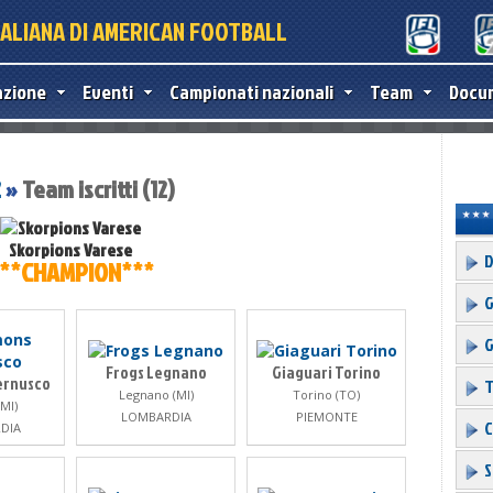
TALIANA DI AMERICAN FOOTBALL
azione
Eventi
Campionati nazionali
Team
Docu
2
»
Team iscritti (12)
Skorpions Varese
D
**CHAMPION***
G
G
Frogs Legnano
Giaguari Torino
ernusco
T
Legnano (MI)
Torino (TO)
MI)
LOMBARDIA
PIEMONTE
C
DIA
S