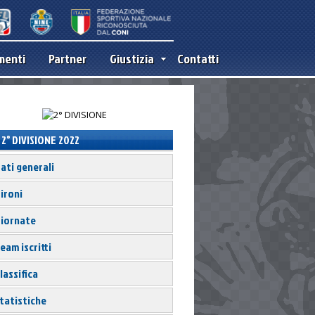
menti
Partner
Giustizia
Contatti
2° DIVISIONE 2022
ati generali
ironi
iornate
eam iscritti
lassifica
tatistiche