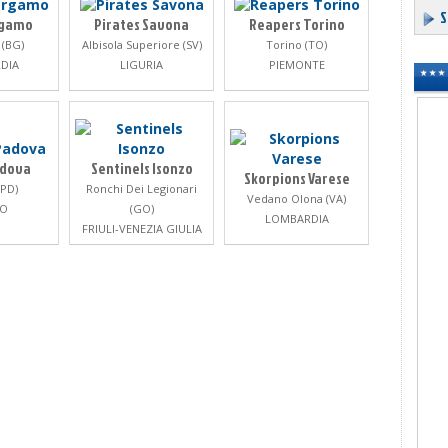
S
rgamo
Pirates Savona
Reapers Torino
(BG)
Albisola Superiore (SV)
Torino (TO)
DIA
LIGURIA
PIEMONTE
adova
Sentinels Isonzo
Skorpions Varese
(PD)
Ronchi Dei Legionari
Vedano Olona (VA)
TO
(GO)
LOMBARDIA
FRIULI-VENEZIA GIULIA