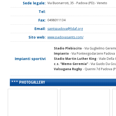
Sede legale:
Via Buonarroti, 35 - Padova (PD) - Veneto
Tel:
Fax:
0498011134
Email:
saintspadova@fidaf.org
Sito web:
www.padovasaints.com/
Stadio Plebiscito
- Via Guglielmo Geremi
Impianto
- Via Pontevigodarzere Padova 
Impianti sportivi
Stadio Martin Luther King
- Viale Della
c.s. “Memo Geremia”
- Via Guido Da Go
Valsugana Rugby
- Querini 7d Padova (P
PHOTOGALLERY