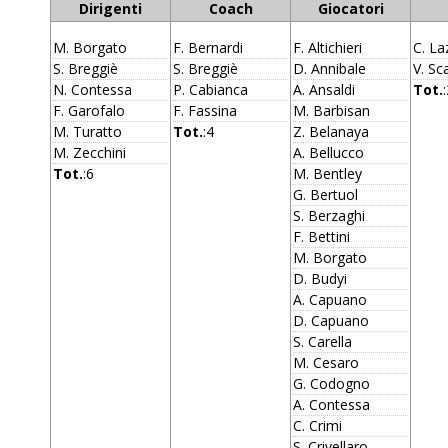
Dirigenti
Coach
Giocatori
M. Borgato
F. Bernardi
F. Altichieri
C. La
S. Breggiè
S. Breggiè
D. Annibale
V. Sca
N. Contessa
P. Cabianca
A. Ansaldi
Tot.
F. Garofalo
F. Fassina
M. Barbisan
M. Turatto
Tot.
:4
Z. Belanaya
M. Zecchini
A. Bellucco
Tot.
:6
M. Bentley
G. Bertuol
S. Berzaghi
F. Bettini
M. Borgato
D. Budyi
A. Capuano
D. Capuano
S. Carella
M. Cesaro
G. Codogno
A. Contessa
C. Crimi
S. Crivellaro