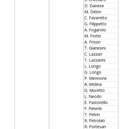
D. Danese
M. Delon
C. Favaretto
G. Filippetto
A. Fogarolo
M. Fortin
A. Frison
T. Gianesini
C. Lazzari
T. Lazzarini
L. Longo
G. Longo
P. Mennone
A. Molina
G. Moretto
L. Neodo
E. Pastorello
F. Peterle
T. Petrin
R. Petrolati
R. Portesan