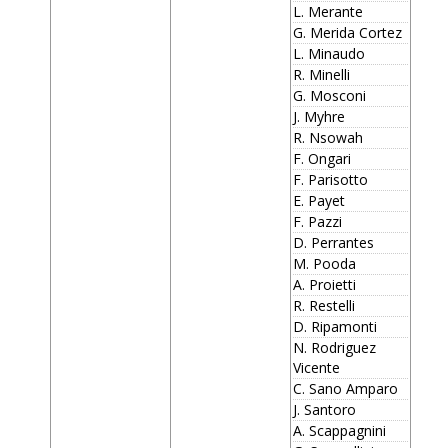
L. Merante
G. Merida Cortez
L. Minaudo
R. Minelli
G. Mosconi
J. Myhre
R. Nsowah
F. Ongari
F. Parisotto
E. Payet
F. Pazzi
D. Perrantes
M. Pooda
A. Proietti
R. Restelli
D. Ripamonti
N. Rodriguez
Vicente
C. Sano Amparo
J. Santoro
A. Scappagnini