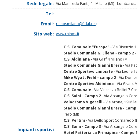
Sede legale:
Via Manfredo Fanti, 4 - Milano (MI) - Lombardia
Tel:
Email:
rhinosmilano@fidaf.org
Sito web:
www.rhinos.it
C.S. Comunale "Europa"
- Via Bisenzio 1
Stadio Comunale G. Ellena - campo 2
-
C.S. Aldiniana
- Via Graf 4 Milano (MI)
Stadio Comunale Gianni Brera
- Via Pap
Centro Sportivo Limbiate
- Via Leone To
Mike Wyatt Field - campo 2
- Via Domen
Centro Sportivo Aldiniana
- Via Graf 4 M
C.S. Comunale
- Via Vincenzo Bellini 7 Ca
C.S. Saini - Campo 2
- Via Arcangelo Corel
Velodromo Vigorelli
- Via Arona, 19 Mila
Stadio Comunale Gianni Brera - Camp
Pero (MI)
C.S. Pertini
- Via Dello Sport Cornaredo (
C.S. Saini - Campo 3
- Via Arcangelo Corel
Impianti sportivi
Hotel Fattoria La Principina - Campo 