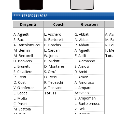
TESSERATI 2026
Dirigenti
Coach
Giocatori
A. Agnetti
L. Aschero
G. Abbati
A. Av
S. Baci
K. Bertorelli
N. Abbati
M. B
A. Bartolomucci
P. Borchini
P. Abbati
R. Fo
M. Bernini
L. Cardani
A. Agnetti
F. Me
M. Bertorelli
W. Jones
E. Aielli
Tot.
U. Bonvicini
B. Michitti
L. Alemanno
L. Brunetti
D. Montaresi
S. Alinovi
S. Cavaliere
S. Orru'
R. Amiri
R. Costi
D. Rossi
E. Amon
D. Costi
R. Tedeschi
A. Amoroso
V. Gianferrari
A. Toscano
L. Amparo
Acevedo
E. Ledda
Tot.
:11
S. Ampomah
L. Moffa
L. Bartolomucci
C. Pasini
V. Belli
M. Scatola