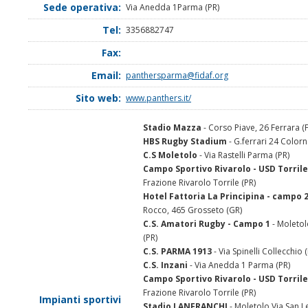
Sede operativa:
Via Anedda 1Parma (PR)
Tel:
3356882747
Fax:
Email:
panthersparma@fidaf.org
Sito web:
www.panthers.it/
Stadio Mazza
- Corso Piave, 26 Ferrara (F
HBS Rugby Stadium
- G.ferrari 24 Colorn
C.S Moletolo
- Via Rastelli Parma (PR)
Campo Sportivo Rivarolo - USD Torril
Frazione Rivarolo Torrile (PR)
Hotel Fattoria La Principina - campo 
Rocco, 465 Grosseto (GR)
C.S. Amatori Rugby - Campo 1
- Moletol
(PR)
C.S. PARMA 1913
- Via Spinelli Collecchio 
C.S. Inzani
- Via Anedda 1 Parma (PR)
Campo Sportivo Rivarolo - USD Torril
Frazione Rivarolo Torrile (PR)
Impianti sportivi
Stadio LANFRANCHI
- Moletolo Via San 