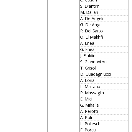
S. D'antimi
M. Dallari
A. De Angeli
G. De Angeli
R. Del Sarto
O. El Makhfi
A. Enea
G. Enea
J. Fialdini
S. Giannantoni
T. Grisoli
D. Guadagniucci
A. Loria
L. Maltana
R. Massaglia
E. Mici
G. Mihaila
A. Perotti
A. Poli
L. Polleschi
F. Porcu