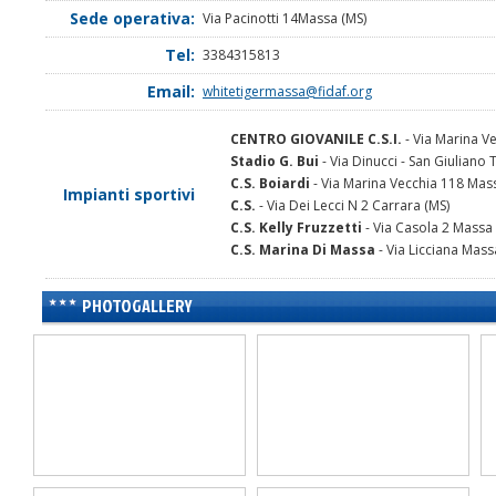
Sede operativa:
Via Pacinotti 14Massa (MS)
Tel:
3384315813
Email:
whitetigermassa@fidaf.org
CENTRO GIOVANILE C.S.I.
- Via Marina V
Stadio G. Bui
- Via Dinucci - San Giuliano 
C.S. Boiardi
- Via Marina Vecchia 118 Mas
Impianti sportivi
C.S.
- Via Dei Lecci N 2 Carrara (MS)
C.S. Kelly Fruzzetti
- Via Casola 2 Massa
C.S. Marina Di Massa
- Via Licciana Mass
PHOTOGALLERY