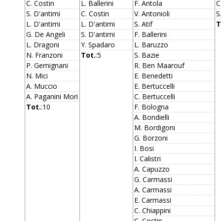
C. Costin
L. Ballerini
F. Antola
C
S. D'antimi
C. Costin
V. Antonioli
S
L. D'antimi
L. D'antimi
S. Atif
T
G. De Angeli
S. D'antimi
F. Ballerini
L. Dragoni
Y. Spadaro
L. Baruzzo
N. Franzoni
Tot.
:5
S. Bazie
P. Gemignani
R. Ben Maarouf
N. Mici
E. Benedetti
A. Muccio
E. Bertuccelli
A. Paganini Mori
C. Bertuccelli
Tot.
:10
F. Bologna
A. Bondielli
M. Bordigoni
G. Borzoni
I. Bosi
I. Calistri
A. Capuzzo
G. Carmassi
A. Carmassi
E. Carmassi
C. Chiappini
C. Costin