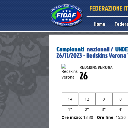
FEDERAZIONE I
Home
Feder
Campionati
nazionali /
UNDER
26/11/2023 - Redskins Verona 
REDSKINS VERONA
26
14
12
0
0
1°
2°
3°
4°
Ore inizio:
13:30 -
Ore fine:
15:30