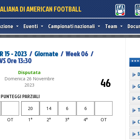
TALIANA DI AMERICAN FOOTBALL
azione
Eventi
Campionati nazionali
Team
Docu
 15 - 2023
/
Giornate
/ Week 06 /
VS Ore 13:30
Disputata
D
46
Domenica 26 Novembre
2023
G
PUNTEGGI PARZIALI
G
20
14
6
6
T
OT
1°
2°
3°
4°
OT
C
S