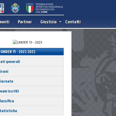
menti
Partner
Giustizia
Contatti
UNDER 15 - 2023 2023
ati generali
ironi
iornate
eam iscritti
lassifica
tatistiche