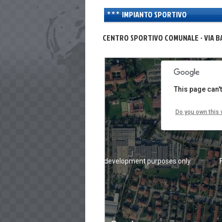
IMPIANTO SPORTIVO
For development purposes only
CENTRO SPORTIVO COMUNALE - VIA B
This page can'
Do you own this 
For development purposes only