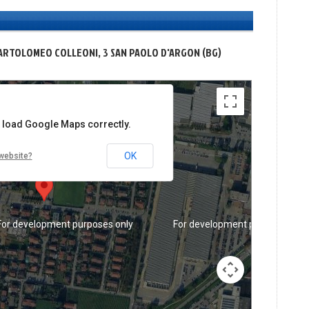
For development purposes only
For development purposes onl
ARTOLOMEO COLLEONI, 3 SAN PAOLO D'ARGON (BG)
t load Google Maps correctly.
OK
website?
For development purposes only
For development purposes onl