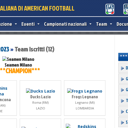
TALIANA DI AMERICAN FOOTBALL
azione
Eventi
Campionati nazionali
Team
Docu
2023
»
Team iscritti (12)
Seamen Milano
D
**CHAMPION***
G
G
Ducks Lazio
Frogs Legnano
Ancona
T
Roma (RM)
Legnano (MI)
(AN)
LAZIO
LOMBARDIA
C
HE
S