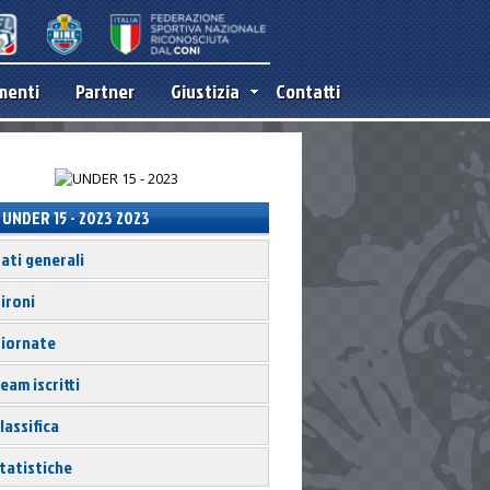
menti
Partner
Giustizia
Contatti
UNDER 15 - 2023 2023
ati generali
ironi
iornate
eam iscritti
lassifica
tatistiche