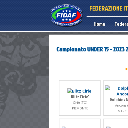
FEDERAZIONE I
Home
Feder
Campionato UNDER 15 - 2023 
*
Blitz Cirie'
Dolphins 
Ciriè (TO)
Ancona 
PIEMONTE
MARC