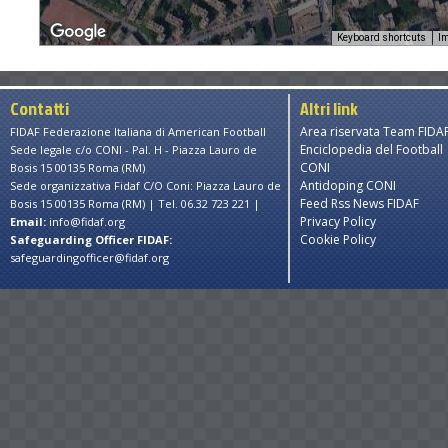
Keyboard shortcuts
Im
urposes only
For development purposes only
For deve
Contatti
Altri link
Area riservata Team FIDA
FIDAF Federazione Italiana di American Football
Enciclopedia del Football
Sede legale c/o CONI - Pal. H - Piazza Lauro de
CONI
Bosis 15 00135 Roma (RM)
Antidoping CONI
Sede organizzativa Fidaf C/O Coni: Piazza Lauro de
Feed Rss News FIDAF
Bosis 15 00135 Roma (RM) | Tel. 06.32 723 221 |
Privacy Policy
Email:
info@fidaf.org
Cookie Policy
Safeguarding Officer FIDAF:
safeguardingofficer@fidaf.org