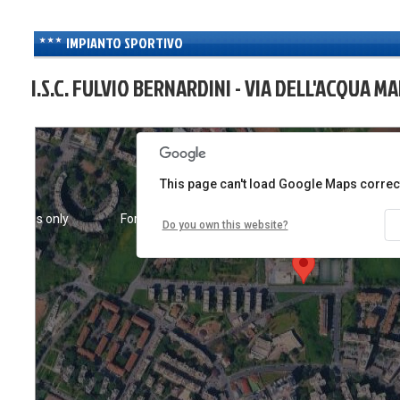
IMPIANTO SPORTIVO
I.S.C. FULVIO BERNARDINI - VIA DELL'ACQUA M
This page can't load Google Maps correct
urposes only
For development purposes only
For deve
Do you own this website?