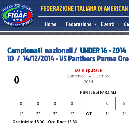
FEDERAZIONE ITALIANA DI AMERICA
Home
Federazione
Eventi
Ca
Campionati
nazionali /
UNDER 16 - 2014
10 / 14/12/2014 - VS Panthers Parma Ore
Da disputare
0
Domenica 14 Dicembre
2014
PUNTEGGI PARZIALI
0
0
0
0
0
8
1°
2°
3°
4°
OT
1°
2°
Ore inizio:
15:00 -
Ore fine:
16:30