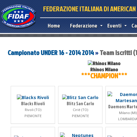
FEDERAZIONE ITALIANA DI AMERICA
Home
Federazione
Eventi
Ca
Campionato UNDER 16 - 2014 2014
»
Team iscritti (1
Rhinos Milano
***CHAMPION***
Blacks Rivoli
Blitz San Carlo
Daemons Mart
Rivoli (TO)
Ciriè (TO)
Milano (MI)
PIEMONTE
PIEMONTE
LOMBARDI