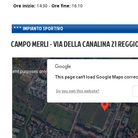
Ore inizio:
14:30 -
Ore fine:
16:10
IMPIANTO SPORTIVO
CAMPO MERLI - VIA DELLA CANALINA 21 REGGIO
velopment purposes only
For development purposes only
This page can't load Google Maps correct
Do you own this website?