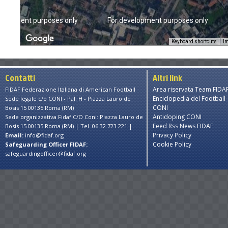
velopment purposes only
For development purposes only
Keyboard shortcuts
Im
Contatti
Altri link
Area riservata Team FIDA
FIDAF Federazione Italiana di American Football
Enciclopedia del Football
Sede legale c/o CONI - Pal. H - Piazza Lauro de
CONI
Bosis 15 00135 Roma (RM)
Antidoping CONI
Sede organizzativa Fidaf C/O Coni: Piazza Lauro de
Feed Rss News FIDAF
Bosis 15 00135 Roma (RM) | Tel. 06.32 723 221 |
Privacy Policy
Email:
info@fidaf.org
Cookie Policy
Safeguarding Officer FIDAF:
safeguardingofficer@fidaf.org