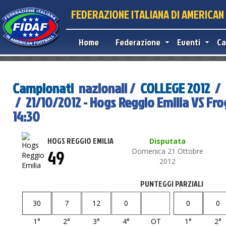
FEDERAZIONE ITALIANA DI AMERICA
Home
Federazione
Eventi
Ca
Campionati
nazionali /
COLLEGE 2012
/
/ 21/10/2012 - Hogs Reggio Emilia VS Fr
14:30
HOGS REGGIO EMILIA
Disputata
49
Domenica 21 Ottobre
2012
PUNTEGGI PARZIALI
30
7
12
0
0
0
1°
2°
3°
4°
OT
1°
2°