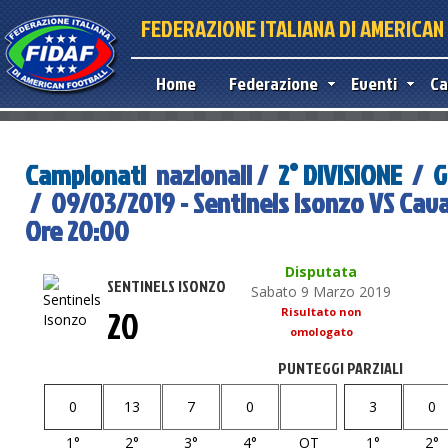
FEDERAZIONE ITALIANA DI AMERICA
Home
Federazione
Eventi
Ca
Campionati
nazionali /
2° DIVISIONE
/
G
/ 09/03/2019 - Sentinels Isonzo VS Cava
Ore 20:00
Disputata
SENTINELS ISONZO
Sabato 9 Marzo 2019
20
Risultato non
omologato
PUNTEGGI PARZIALI
0
13
7
0
3
0
1°
2°
3°
4°
OT
1°
2°