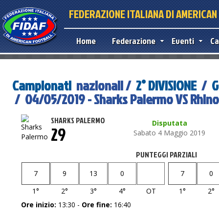
FEDERAZIONE ITALIANA DI AMERICA
Home
Federazione
Eventi
Ca
Campionati
nazionali /
2° DIVISIONE
/
G
/ 04/05/2019 - Sharks Palermo VS Rhino
SHARKS PALERMO
Disputata
29
Sabato 4 Maggio 2019
PUNTEGGI PARZIALI
7
9
13
0
7
0
1°
2°
3°
4°
OT
1°
2°
Ore inizio:
13:30 -
Ore fine:
16:40