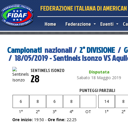
FEDERAZIONE ITALIANA DI AMERICA
Home
Federazione
Eventi
Ca
Campionati
nazionali /
2° DIVISIONE
/
G
/ 18/05/2019 - Sentinels Isonzo VS Aquil
SENTINELS ISONZO
Disputata
28
Sabato 18 Maggio 2019
PUNTEGGI PARZIALI
6
8
6
8
14
8
1°
2°
3°
4°
OT
1°
2°
Ore inizio:
19:50 -
Ore fine:
22:25