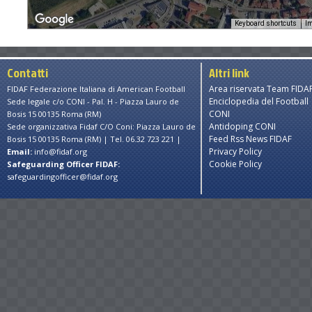
Keyboard shortcuts
Im
Contatti
Altri link
Area riservata Team FIDA
FIDAF Federazione Italiana di American Football
Enciclopedia del Football
Sede legale c/o CONI - Pal. H - Piazza Lauro de
CONI
Bosis 15 00135 Roma (RM)
Antidoping CONI
Sede organizzativa Fidaf C/O Coni: Piazza Lauro de
Feed Rss News FIDAF
Bosis 15 00135 Roma (RM) | Tel. 06.32 723 221 |
Privacy Policy
Email:
info@fidaf.org
Cookie Policy
Safeguarding Officer FIDAF:
safeguardingofficer@fidaf.org