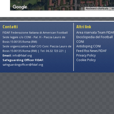
Keyboard shortcuts
Im
Contatti
Altri link
Area riservata Team FIDA
FIDAF Federazione Italiana di American Football
Enciclopedia del Football
Sede legale c/o CONI - Pal. H - Piazza Lauro de
CONI
Bosis 15 00135 Roma (RM)
Antidoping CONI
Sede organizzativa Fidaf C/O Coni: Piazza Lauro de
Feed Rss News FIDAF
Bosis 15 00135 Roma (RM) | Tel. 06.32 723 221 |
Privacy Policy
Email:
info@fidaf.org
Cookie Policy
Safeguarding Officer FIDAF:
safeguardingofficer@fidaf.org