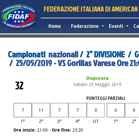
FEDERAZIONE ITALIANA DI AMERICA
Home
Federazione
Eventi
Ca
Campionati
nazionali /
2° DIVISIONE
/
G
/ 25/05/2019 - VS Gorillas Varese Ore 21
Disputata
32
Sabato 25 Maggio 2019
PUNTEGGI PARZIALI
7
11
7
7
0
0
0
1°
2°
3°
4°
OT
1°
2°
Ore inizio:
21:00 -
Ore fine:
23:20