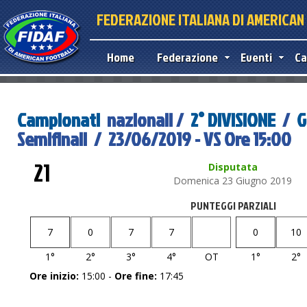
FEDERAZIONE ITALIANA DI AMERICA
Home
Federazione
Eventi
Ca
Campionati
nazionali /
2° DIVISIONE
/
G
Semifinali / 23/06/2019 - VS Ore 15:00
21
Disputata
Domenica 23 Giugno 2019
PUNTEGGI PARZIALI
7
0
7
7
0
10
1°
2°
3°
4°
OT
1°
2°
Ore inizio:
15:00 -
Ore fine:
17:45