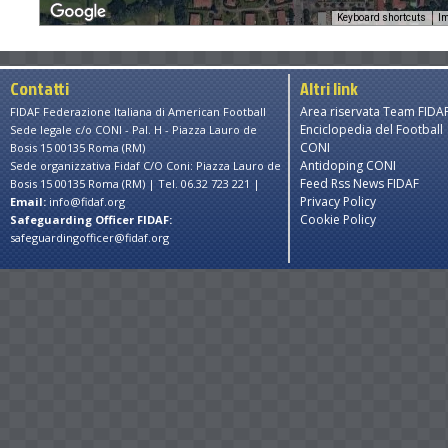
Keyboard shortcuts
Im
Contatti
Altri link
Area riservata Team FIDA
FIDAF Federazione Italiana di American Football
Enciclopedia del Football
Sede legale c/o CONI - Pal. H - Piazza Lauro de
CONI
Bosis 15 00135 Roma (RM)
Antidoping CONI
Sede organizzativa Fidaf C/O Coni: Piazza Lauro de
Feed Rss News FIDAF
Bosis 15 00135 Roma (RM) | Tel. 06.32 723 221 |
Privacy Policy
Email:
info@fidaf.org
Cookie Policy
Safeguarding Officer FIDAF:
safeguardingofficer@fidaf.org