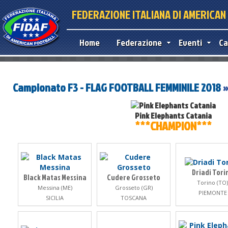
FEDERAZIONE ITALIANA DI AMERICA
Home
Federazione
Eventi
Ca
Campionato F3 - FLAG FOOTBALL FEMMINILE 2018
Pink Elephants Catania
***CHAMPION***
Driadi Tori
Black Matas Messina
Cudere Grosseto
Torino (TO)
Messina (ME)
Grosseto (GR)
PIEMONTE
SICILIA
TOSCANA