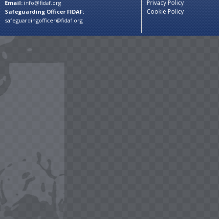
Privacy Policy
Email:
info@fidaf.org
Cookie Policy
Safeguarding Officer FIDAF:
safeguardingofficer@fidaf.org