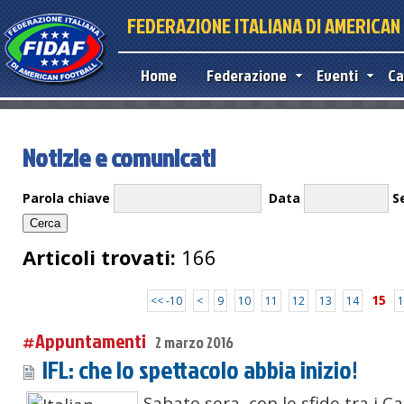
FEDERAZIONE ITALIANA DI AMERICA
Home
Federazione
Eventi
Ca
Notizie e comunicati
Parola chiave
Data
S
Articoli trovati:
166
15
<< -10
<
9
10
11
12
13
14
1
#Appuntamenti
2 marzo 2016
IFL: che lo spettacolo abbia inizio!
Sabato sera, con le sfide tra i Ca