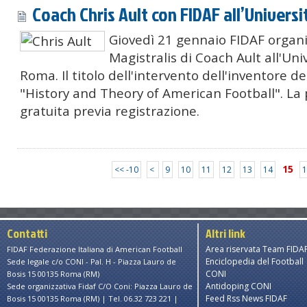
Coach Chris Ault con FIDAF all’Univers
Giovedì 21 gennaio FIDAF organi
Magistralis di Coach Ault all'Univ
Roma. Il titolo dell'intervento dell'inventore de
"History and Theory of American Football". La
gratuita previa registrazione.
15
<< -10
<
9
10
11
12
13
14
1
Contatti
Altri link
Area riservata Team FIDA
FIDAF Federazione Italiana di American Football
Enciclopedia del Football
Sede legale c/o CONI - Pal. H - Piazza Lauro de
CONI
Bosis 15 00135 Roma (RM)
Antidoping CONI
Sede organizzativa Fidaf C/O Coni: Piazza Lauro de
Feed Rss News FIDAF
Bosis 15 00135 Roma (RM) | Tel. 06.32 723 221 |