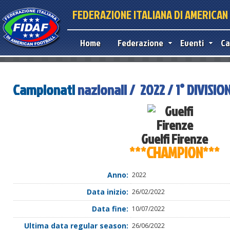
FEDERAZIONE ITALIANA DI AMERICA
Home
Federazione
Eventi
Ca
Campionati
nazionali / 2022 / 1° DIVISIO
Guelfi Firenze
***CHAMPION***
Anno:
2022
Data inizio:
26/02/2022
Data fine:
10/07/2022
Ultima data regular season:
26/06/2022