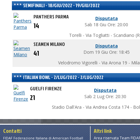
SEMIFINALI - 18/GIU/2022 - 19/GIU/2022
PANTHERS PARMA
Disputata
14
Sab 18 Giu Ore: 20:00
Torelli - Via Togliatti - Scandiano (R
SEAMEN MILANO
Disputata
41
Dom 19 Giu Ore: 18:45
Velodromo Vigorelli - Via Arona 19 - Mil
ITALIAN BOWL - 2/LUG/2022 - 2/LUG/2022
GUELFI FIRENZE
Disputata
21
Sab 2 Lug Ore: 20:30
Stadio Dall'Ara - Via Andrea Costa 174 - B
Contatti
Altri link
Area riservata Team FIDA
FIDAF Federazione Italiana di American Football