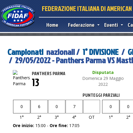
FEDERAZIONE ITALIANA DI AMERICA
Home
Federazione
Eventi
Ca
Campionati
nazionali /
1° DIVISIONE
/
G
/ 29/05/2022 - Panthers Parma VS Masti
Disputata
PANTHERS PARMA
13
Domenica 29 Maggio
2022
PUNTEGGI PARZIALI
0
6
0
7
0
0
1°
2°
3°
4°
OT
1°
2°
Ore inizio:
15:00 -
Ore fine:
17:05