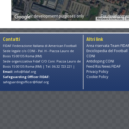
s only
For development purposes only
For developmen
Keyboard shortcuts
Im
Contatti
Altri link
Area riservata Team FIDA
FIDAF Federazione Italiana di American Football
Enciclopedia del Football
Sede legale c/o CONI - Pal. H - Piazza Lauro de
CONI
Bosis 15 00135 Roma (RM)
Antidoping CONI
Sede organizzativa Fidaf C/O Coni: Piazza Lauro de
Feed Rss News FIDAF
Bosis 15 00135 Roma (RM) | Tel. 06.32 723 221 |
Privacy Policy
Email:
info@fidaf.org
Cookie Policy
Safeguarding Officer FIDAF:
safeguardingofficer@fidaf.org