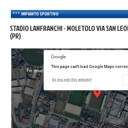
IMPIANTO SPORTIVO
STADIO LANFRANCHI - MOLETOLO VIA SAN LE
(PR)
This page can't load Google Maps correct
s only
For development purposes only
For developmen
Do you own this website?