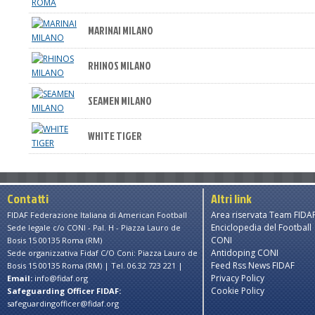
MARINAI MILANO
RHINOS MILANO
SEAMEN MILANO
WHITE TIGER
Contatti
Altri link
Area riservata Team FIDA
FIDAF Federazione Italiana di American Football
Enciclopedia del Football
Sede legale c/o CONI - Pal. H - Piazza Lauro de
CONI
Bosis 15 00135 Roma (RM)
Antidoping CONI
Sede organizzativa Fidaf C/O Coni: Piazza Lauro de
Feed Rss News FIDAF
Bosis 15 00135 Roma (RM) | Tel. 06.32 723 221 |
Privacy Policy
Email:
info@fidaf.org
Cookie Policy
Safeguarding Officer FIDAF:
safeguardingofficer@fidaf.org