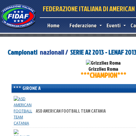
FEDERAZIONE ITALIANA DI AMERICA
Home
Federazione
Eventi
Ca
Campionati
nazionali /
SERIE A2 2013 - LENAF 201
Grizzlies Roma
***CHAMPION***
GIRONE A
ASD AMERICAN FOOTBALL TEAM CATANIA