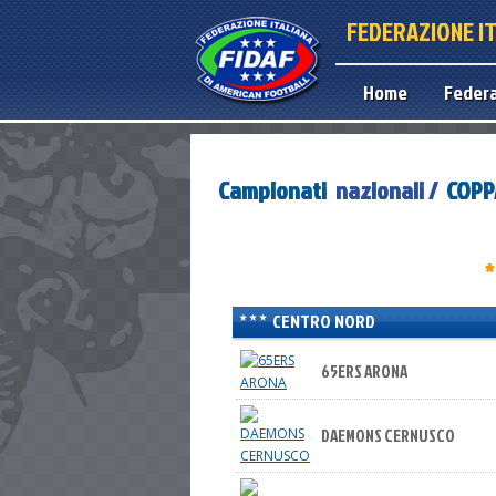
FEDERAZIONE I
Home
Feder
Campionati
nazionali /
COPPA
*
CENTRO NORD
65ERS ARONA
DAEMONS CERNUSCO