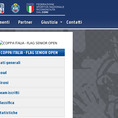
menti
Partner
Giustizia
Contatti
COPPA ITALIA - FLAG SENIOR OPEN
4
ati generali
owl
ironi
eam iscritti
lassifica
tatistiche