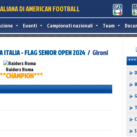
TALIANA DI AMERICAN FOOTBALL
azione
Eventi
Campionati nazionali
Team
Docu
 ITALIA - FLAG SENIOR OPEN 2024
/ Gironi
202
Raiders Roma
D
**CHAMPION***
B
G
T
C
S