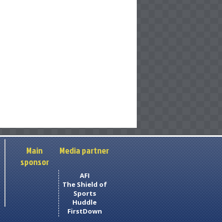
Main
Media partner
sponsor
AFI
The Shield of
Sports
Huddle
FirstDown